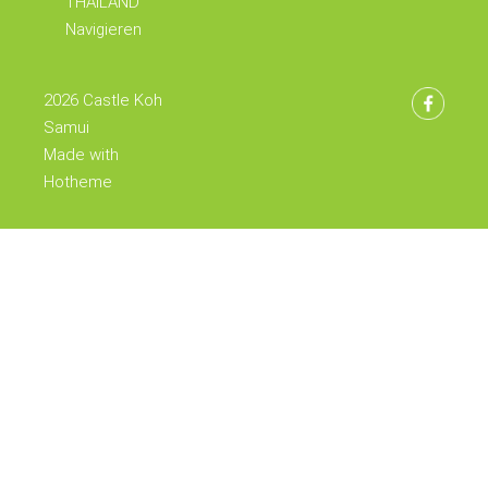
THAILAND
Navigieren
2026 Castle Koh
Samui
Made with
Hotheme