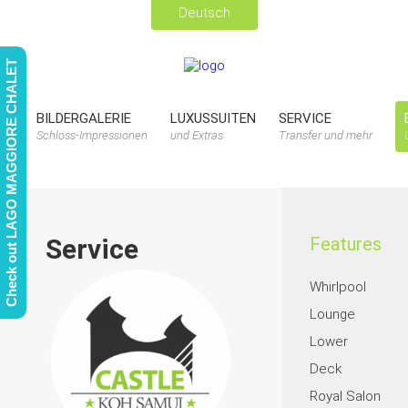
Check out LAGO MAGGIORE CHALET
BILDERGALERIE
LUXUSSUITEN
SERVICE
Schloss-Impressionen
und Extras
Transfer und mehr
Service
Features
Whirlpool
Lounge
Lower
Deck
Royal Salon