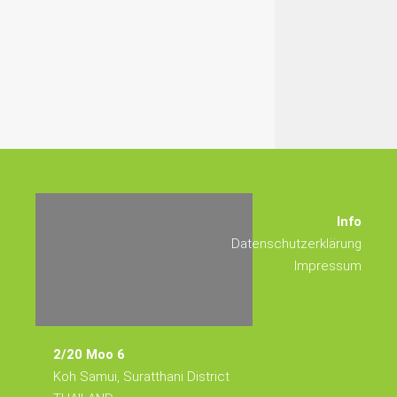
Info
Datenschutzerklärung
Impressum
2/20 Moo 6
Koh Samui, Suratthani District